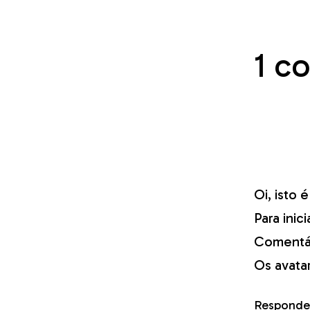
1 c
Oi, isto 
Para inic
Comentár
Os avata
Responde