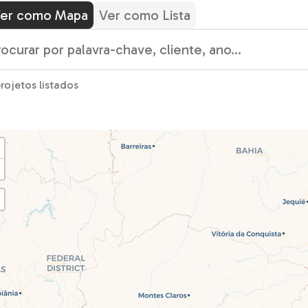
er como Mapa
Ver como Lista
projetos listados