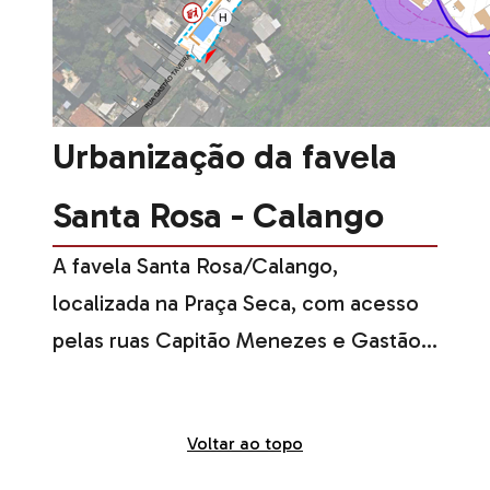
Urbanização da favela
Santa Rosa - Calango
A favela Santa Rosa/Calango,
localizada na Praça Seca, com acesso
pelas ruas Capitão Menezes e Gastão
Taveira, com acesso através de
escadas irregulares compartilhadas
Voltar ao topo
com canaletas de drenagem, sem
espaços de lazer - exceto uma quadra