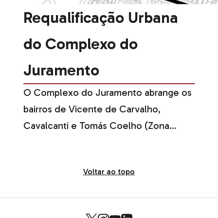
Requalificação Urbana
do Complexo do
Juramento
O Complexo do Juramento abrange os
bairros de Vicente de Carvalho,
Cavalcanti e Tomás Coelho (Zona
Norte do Rio). O escopo do projeto
incluíu a construção de 600 unidades
Voltar ao topo
habitacionais, equipamentos
comunitários e intervenções urbanas
nas quatro áreas do complexo (Morro