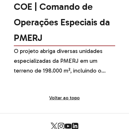
COE | Comando de
Operações Especiais da
PMERJ
O projeto abriga diversas unidades
especializadas da PMERJ em um
terreno de 198.000 m², incluindo o
Grupamento Marítimo e Fluvial (GMF),
com hangares para embarcações e
Voltar ao topo
píeres recuperados; o Grupamento
Aéreo (GAM), com helipontos e torre
de controle; e unidades terrestres