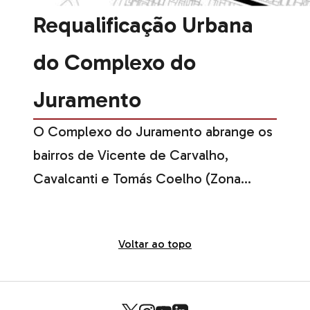
Requalificação Urbana
do Complexo do
Juramento
O Complexo do Juramento abrange os
bairros de Vicente de Carvalho,
Cavalcanti e Tomás Coelho (Zona
Norte do Rio). O escopo do projeto
incluíu a construção de 600 unidades
Voltar ao topo
habitacionais, equipamentos
comunitários e intervenções urbanas
nas quatro áreas do complexo (Morro