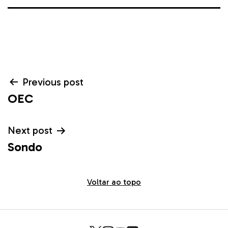
Navegação
Previous post
OEC
de
Post
Next post
Sondo
Voltar ao topo