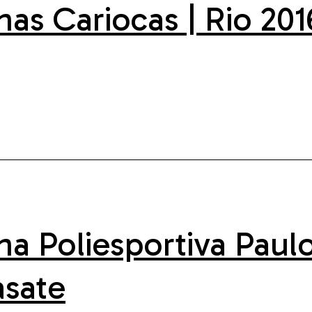
nas Cariocas | Rio 201
na Poliesportiva Paul
asate