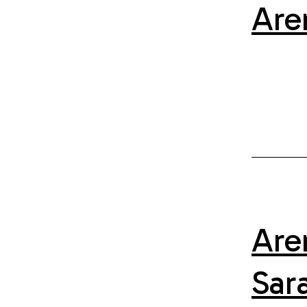
Are
Are
Sar